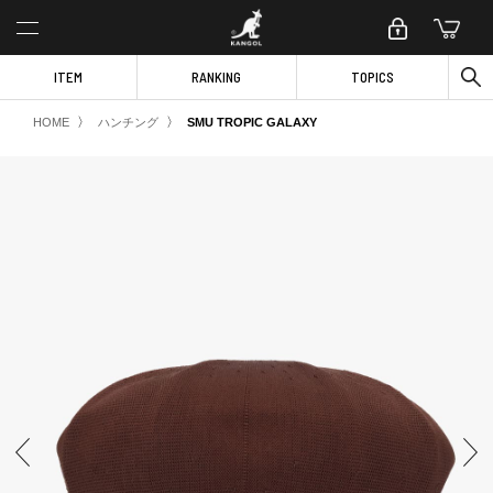
ITEM
RANKING
TOPICS
〉
〉
HOME
ハンチング
SMU TROPIC GALAXY