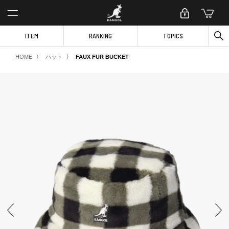
ITEM
RANKING
TOPICS
〉
〉
HOME
ハット
FAUX FUR BUCKET