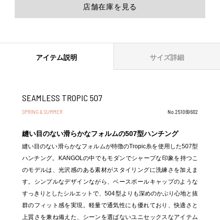
店舗在庫を見る
アイテム説明
サイズ詳細
SEAMLESS TROPIC 507
SPRING & SUMMER
No.251069602
縫い目のない滑らかなフォルムの507型ハンチング
縫い目のない滑らかなフォルムが特徴のTropic糸を使用した507型
ハンチング。KANGOLの中でもモダンでシャープな印象を持つこ
のモデルは、光沢感のある素材がスタイリングに洗練さを加えま
す。シンプルなデザインながら、ベースボールキャップのような
すっきりとしたシルエットで、504型よりも深めのかぶり心地と抜
群のフィット感を実現。軽量で通気性にも優れており、快適さと
上質さを兼ね備えた、シーンを選ばないユニセックスなアイテム