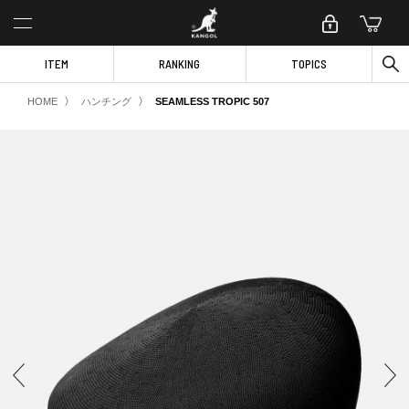
ITEM
RANKING
TOPICS
〉
〉
HOME
ハンチング
SEAMLESS TROPIC 507