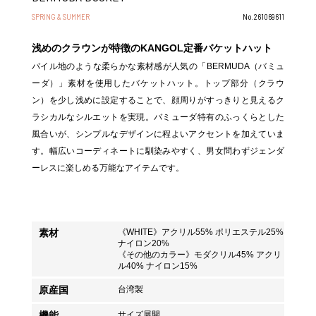
SPRING & SUMMER
No.261069611
浅めのクラウンが特徴のKANGOL定番バケットハット
パイル地のような柔らかな素材感が人気の「BERMUDA（バミュ
ーダ）」素材を使用したバケットハット。トップ部分（クラウ
ン）を少し浅めに設定することで、顔周りがすっきりと見えるク
ラシカルなシルエットを実現。バミューダ特有のふっくらとした
風合いが、シンプルなデザインに程よいアクセントを加えていま
す。幅広いコーディネートに馴染みやすく、男女問わずジェンダ
ーレスに楽しめる万能なアイテムです。
素材
《WHITE》アクリル55% ポリエステル25%
ナイロン20%
《その他のカラー》モダクリル45% アクリ
ル40% ナイロン15%
原産国
台湾製
機能
サイズ展開