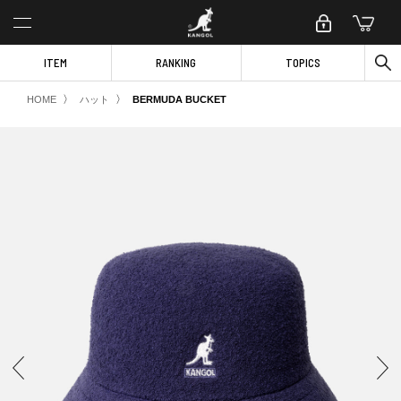
ITEM
RANKING
TOPICS
〉
〉
HOME
ハット
BERMUDA BUCKET