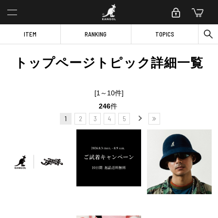
ITEM
RANKING
TOPICS
トップページトピック詳細一覧
[1～10件]
246
件
1
2
3
4
5