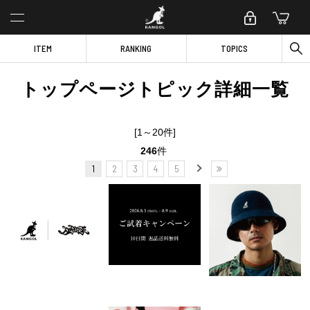
ITEM
RANKING
TOPICS
トップページトピック詳細一覧
[1～20件]
246
件
1
2
3
4
5