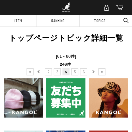
ITEM
RANKING
TOPICS
トップページトピック詳細一覧
[61～80件]
246
件
2
3
4
5
6