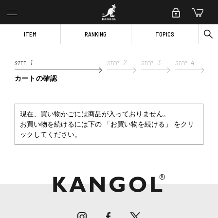
ITEM
RANKING
TOPICS
1
2
3
4
STEP_
STEP_
STEP_
STEP_
カートの確認
現在、買い物かごには商品が入っておりません。
お買い物を続けるには下の 「お買い物を続ける」 をクリ
ックしてください。