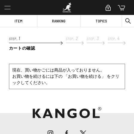
ITEM
RANKING
TOPICS
1
2
3
4
STEP_
STEP_
STEP_
STEP_
カートの確認
現在、買い物かごには商品が入っておりません。
お買い物を続けるには下の 「お買い物を続ける」 をクリ
ックしてください。