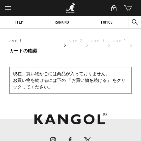
ITEM
RANKING
TOPICS
1
2
3
4
STEP_
STEP_
STEP_
STEP_
カートの確認
現在、買い物かごには商品が入っておりません。
お買い物を続けるには下の 「お買い物を続ける」 をクリ
ックしてください。