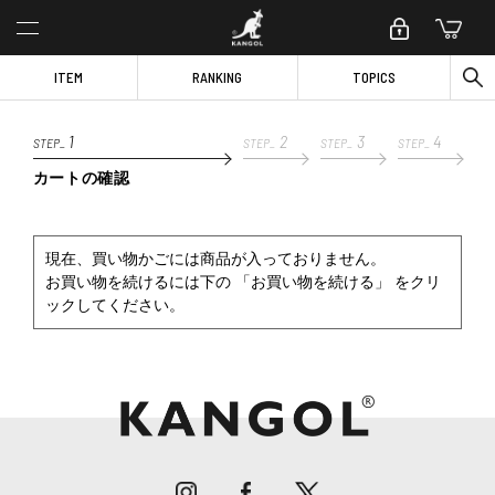
ITEM
RANKING
TOPICS
1
2
3
4
STEP_
STEP_
STEP_
STEP_
カートの確認
現在、買い物かごには商品が入っておりません。
お買い物を続けるには下の 「お買い物を続ける」 をクリ
ックしてください。