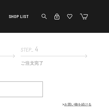
SHOP LIST
4
STEP_
ご注文完了
>