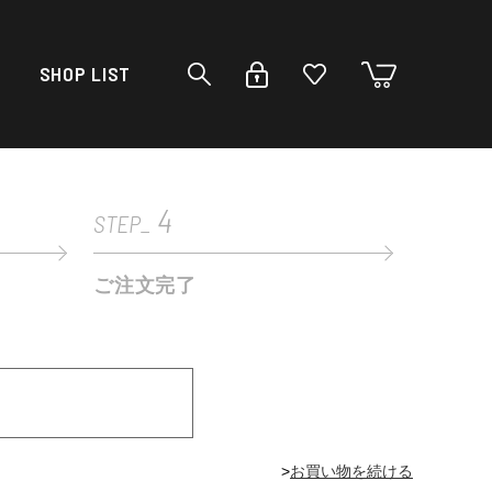
SHOP LIST
4
STEP_
ご注文完了
>