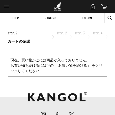
ITEM
RANKING
TOPICS
1
2
3
4
STEP_
STEP_
STEP_
STEP_
カートの確認
現在、買い物かごには商品が入っておりません。
お買い物を続けるには下の 「お買い物を続ける」 をクリ
ックしてください。