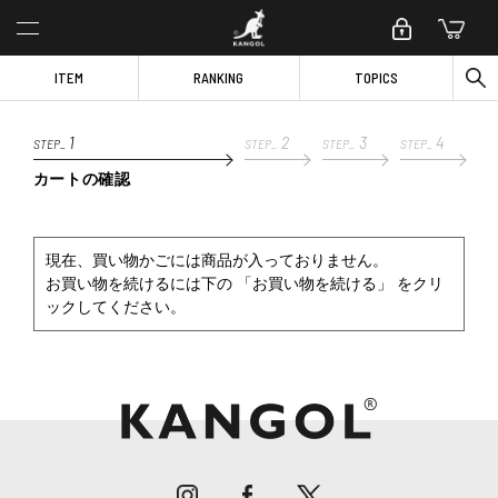
ITEM
RANKING
TOPICS
1
2
3
4
STEP_
STEP_
STEP_
STEP_
カートの確認
現在、買い物かごには商品が入っておりません。
お買い物を続けるには下の 「お買い物を続ける」 をクリ
ックしてください。