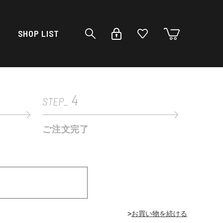
SHOP LIST
4
STEP_
ご注文完了
>