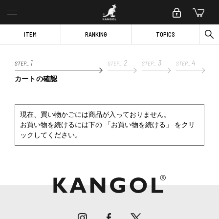
ITEM
RANKING
TOPICS
1
2
3
4
STEP_
STEP_
STEP_
STEP_
カートの確認
現在、買い物かごには商品が入っておりません。
お買い物を続けるには下の 「お買い物を続ける」 をクリ
ックしてください。