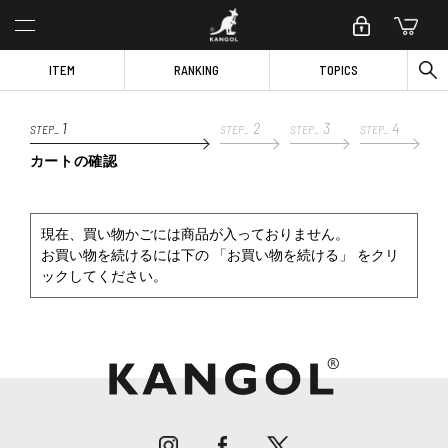
ITEM
RANKING
TOPICS
1
2
3
4
STEP_
STEP_
STEP_
STEP_
カートの確認
現在、買い物かごには商品が入っておりません。
お買い物を続けるには下の 「お買い物を続ける」 をクリ
ックしてください。