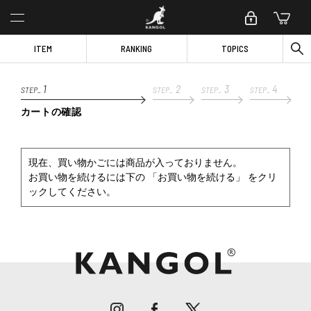
ITEM
RANKING
TOPICS
1
2
3
4
STEP_
STEP_
STEP_
STEP_
カートの確認
現在、買い物かごには商品が入っておりません。
お買い物を続けるには下の 「お買い物を続ける」 をクリ
ックしてください。