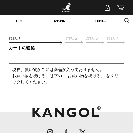
ITEM
RANKING
TOPICS
1
2
3
4
STEP_
STEP_
STEP_
STEP_
カートの確認
現在、買い物かごには商品が入っておりません。
お買い物を続けるには下の 「お買い物を続ける」 をクリ
ックしてください。