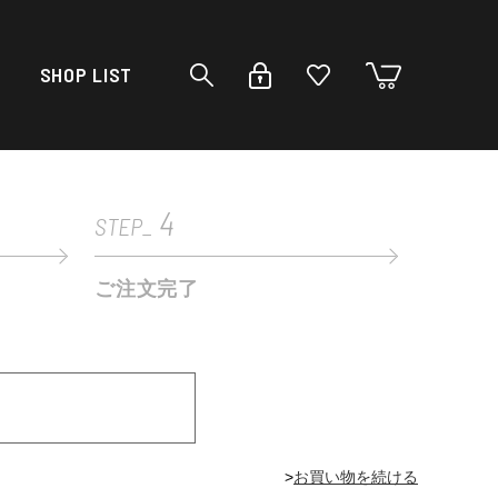
SHOP LIST
4
STEP_
ご注文完了
>