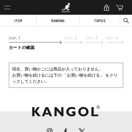
ITEM
RANKING
TOPICS
1
2
3
4
STEP_
STEP_
STEP_
STEP_
カートの確認
現在、買い物かごには商品が入っておりません。
お買い物を続けるには下の 「お買い物を続ける」 をクリ
ックしてください。