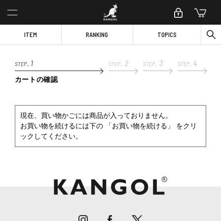
ITEM
RANKING
TOPICS
1
2
3
4
STEP_
STEP_
STEP_
STEP_
カートの確認
現在、買い物かごには商品が入っておりません。
お買い物を続けるには下の 「お買い物を続ける」 をクリ
ックしてください。