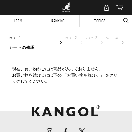
ITEM
RANKING
TOPICS
1
2
3
4
STEP_
STEP_
STEP_
STEP_
カートの確認
現在、買い物かごには商品が入っておりません。
お買い物を続けるには下の 「お買い物を続ける」 をクリ
ックしてください。