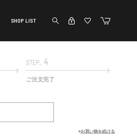
SHOP LIST
4
STEP_
ご注文完了
>