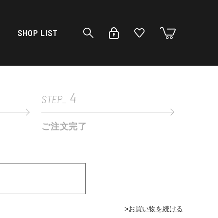
SHOP LIST
4
STEP_
ご注文完了
>