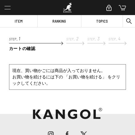
ITEM
RANKING
TOPICS
1
2
3
4
STEP_
STEP_
STEP_
STEP_
カートの確認
現在、買い物かごには商品が入っておりません。
お買い物を続けるには下の 「お買い物を続ける」 をクリ
ックしてください。