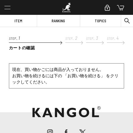
ITEM
RANKING
TOPICS
1
2
3
4
STEP_
STEP_
STEP_
STEP_
カートの確認
現在、買い物かごには商品が入っておりません。
お買い物を続けるには下の 「お買い物を続ける」 をクリ
ックしてください。