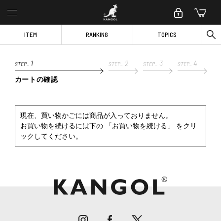
ITEM
RANKING
TOPICS
1
2
3
4
STEP_
STEP_
STEP_
STEP_
カートの確認
現在、買い物かごには商品が入っておりません。
お買い物を続けるには下の 「お買い物を続ける」 をクリ
ックしてください。