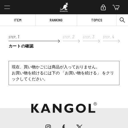
ITEM
RANKING
TOPICS
1
2
3
4
STEP_
STEP_
STEP_
STEP_
カートの確認
現在、買い物かごには商品が入っておりません。
お買い物を続けるには下の 「お買い物を続ける」 をクリ
ックしてください。