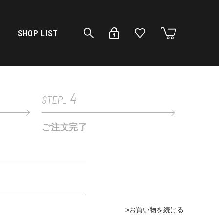
SHOP LIST
4
STEP_
ご注文完了
>