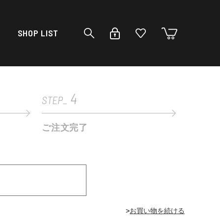
SHOP LIST
4
STEP_
ご注文完了
>