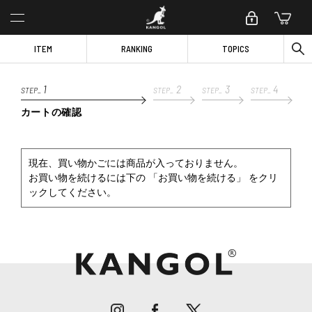
ITEM
RANKING
TOPICS
1
2
3
4
STEP_
STEP_
STEP_
STEP_
カートの確認
現在、買い物かごには商品が入っておりません。
お買い物を続けるには下の 「お買い物を続ける」 をクリ
ックしてください。