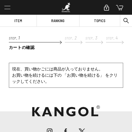
ITEM
RANKING
TOPICS
1
2
3
4
STEP_
STEP_
STEP_
STEP_
カートの確認
現在、買い物かごには商品が入っておりません。
お買い物を続けるには下の 「お買い物を続ける」 をクリ
ックしてください。