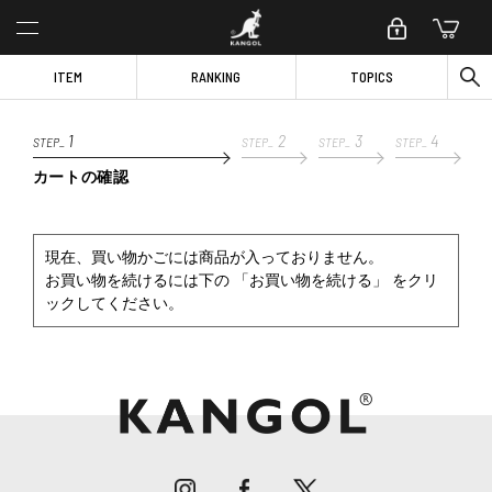
ITEM
RANKING
TOPICS
1
2
3
4
STEP_
STEP_
STEP_
STEP_
カートの確認
現在、買い物かごには商品が入っておりません。
お買い物を続けるには下の 「お買い物を続ける」 をクリ
ックしてください。