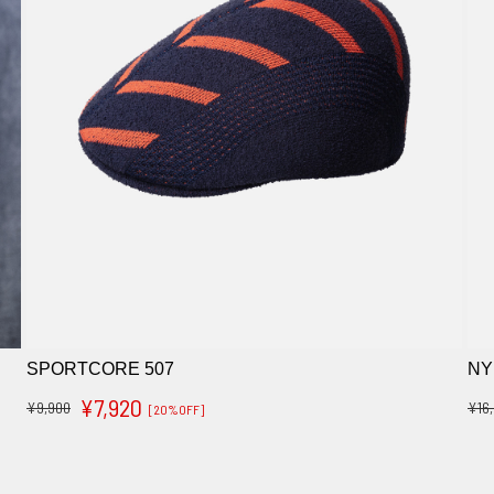
SPORTCORE 507
NY
¥7,920
¥9,900
¥16
[20%OFF]