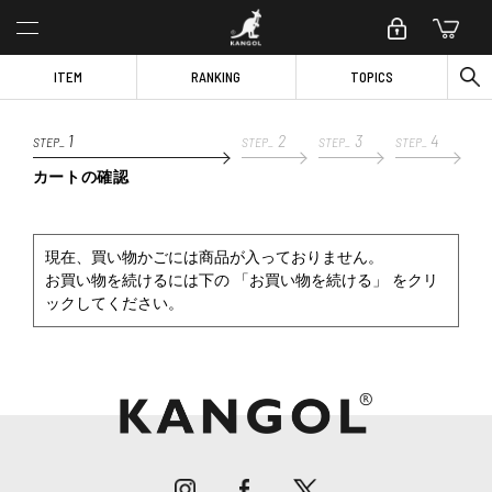
ITEM
RANKING
TOPICS
1
2
3
4
STEP_
STEP_
STEP_
STEP_
カートの確認
現在、買い物かごには商品が入っておりません。
お買い物を続けるには下の 「お買い物を続ける」 をクリ
ックしてください。