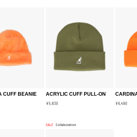
 CUFF BEANIE
ACRYLIC CUFF PULL-ON
CARDINA
¥5,830
¥6,490
SALE
Collaboration