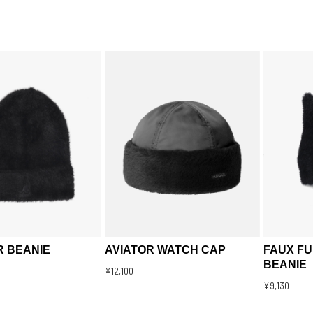
R BEANIE
AVIATOR WATCH CAP
FAUX FU
BEANIE
¥12,100
¥9,130