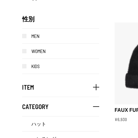
性別
MEN
WOMEN
KIDS
ITEM
CATEGORY
FAUX FU
¥6,930
ハット