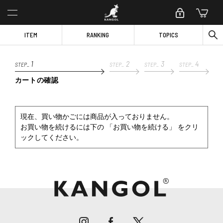
ITEM
RANKING
TOPICS
1
2
3
4
STEP_
STEP_
STEP_
STEP_
カートの確認
現在、買い物かごには商品が入っておりません。
お買い物を続けるには下の 「お買い物を続ける」 をクリ
ックしてください。