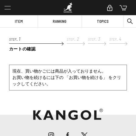
ITEM
RANKING
TOPICS
1
2
3
4
STEP_
STEP_
STEP_
STEP_
カートの確認
現在、買い物かごには商品が入っておりません。
お買い物を続けるには下の 「お買い物を続ける」 をクリ
ックしてください。