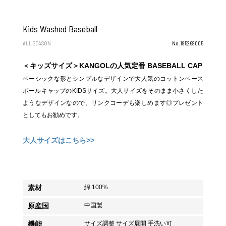
Kids Washed Baseball
ALL SEASON
No.195269005
＜キッズサイズ＞KANGOLの人気定番 BASEBALL CAP
ベーシックな形とシンプルなデザインで大人気のコットンベース
ボールキャップのKIDSサイズ。大人サイズをそのまま小さくした
ようなデザインなので、リンクコーデも楽しめます◎プレゼント
としてもお勧めです。
大人サイズはこちら>>
素材
綿 100%
原産国
中国製
機能
サイズ調整 サイズ展開 手洗い可