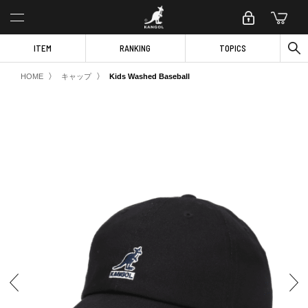
ITEM
RANKING
TOPICS
〉
〉
HOME
キャップ
Kids Washed Baseball