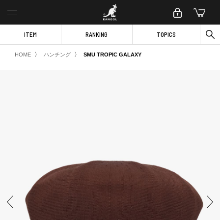
ITEM
RANKING
TOPICS
〉
〉
HOME
ハンチング
SMU TROPIC GALAXY