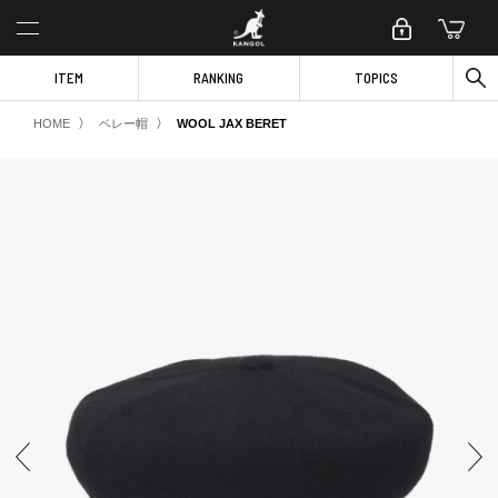
ITEM
RANKING
TOPICS
〉
〉
HOME
ベレー帽
WOOL JAX BERET