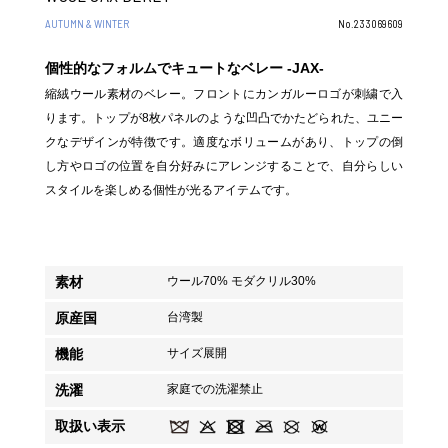
AUTUMN & WINTER
No.233069609
個性的なフォルムでキュートなベレー -JAX-
縮絨ウール素材のベレー。フロントにカンガルーロゴが刺繍で入
ります。トップが8枚パネルのような凹凸でかたどられた、ユニー
クなデザインが特徴です。適度なボリュームがあり、トップの倒
し方やロゴの位置を自分好みにアレンジすることで、自分らしい
スタイルを楽しめる個性が光るアイテムです。
素材
ウール70% モダクリル30%
原産国
台湾製
機能
サイズ展開
洗濯
家庭での洗濯禁止
取扱い表示