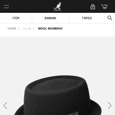
ITEM
RANKING
TOPICS
〉
〉
HOME
ハット
WOOL MOWBRAY