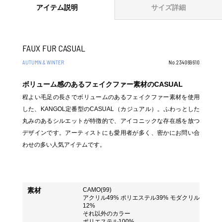
アイテム説明
サイズ詳細
FAUX FUR CASUAL
AUTUMN & WINTER
No.234069610
ボリューム感のあるフェイクファー素材のCASUAL
程よい毛足の長さでボリュームのあるフェイクファー素材を使用
した、KANGOL定番型のCASUAL（カジュアル）。ふわっとした
丸みのあるシルエットが特徴的で、アイコニックな存在感を放つ
デザインです。アーティストにも愛用者が多く、密かにお問い合
わせの多い人気アイテムです。
素材
CAMO(99)
アクリル49% ポリエステル39% モダクリル
12%
それ以外のカラー
ポリエステル100%