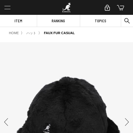
ITEM
RANKING
TOPICS
〉
〉
HOME
ハット
FAUX FUR CASUAL