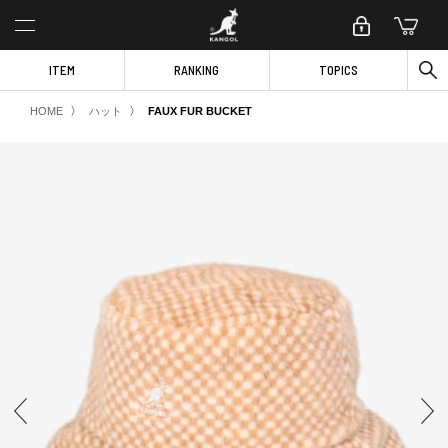
ITEM
RANKING
TOPICS
〉
〉
HOME
ハット
FAUX FUR BUCKET