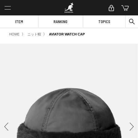
ITEM
RANKING
TOPICS
〉
〉
HOME
ニット帽
AVIATOR WATCH CAP