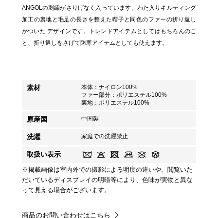
ANGOLの刺繍がさりげなく入っています。わた入りキルティング
加工の裏地と毛足の長さを整えた帽子と同色のファーの折り返し
がついた デザインです。トレンドアイテムとしてはもちろんのこ
と、折り返しをさげて防寒アイテムとしても使えます。
素材
本体：ナイロン100%
ファー部分：ポリエステル100%
裏地：ポリエステル100%
原産国
中国製
洗濯
家庭での洗濯禁止
取扱い表示
※掲載画像は室内外での撮影による明度の違いや、閲覧いた
だいているディスプレイの明暗等により、色味が実物と異な
って見える場合がございます。
商品のお問い合わせはこちら