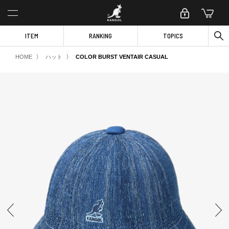
ITEM
RANKING
TOPICS
〉
〉
HOME
ハット
COLOR BURST VENTAIR CASUAL