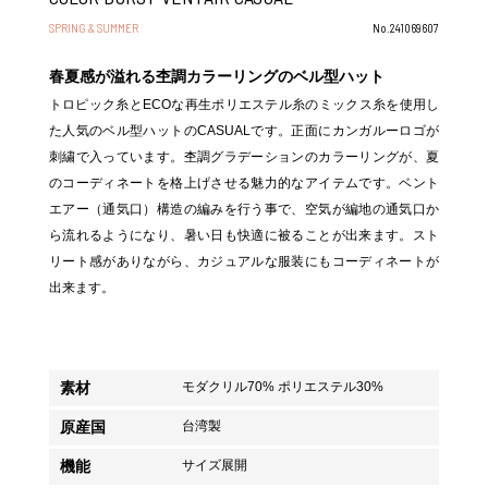
SPRING & SUMMER
No.241069607
春夏感が溢れる杢調カラーリングのベル型ハット
トロピック糸とECOな再生ポリエステル糸のミックス糸を使用し
た人気のベル型ハットのCASUALです。正面にカンガルーロゴが
刺繍で入っています。杢調グラデーションのカラーリングが、夏
のコーディネートを格上げさせる魅力的なアイテムです。ベント
エアー（通気口）構造の編みを行う事で、空気が編地の通気口か
ら流れるようになり、暑い日も快適に被ることが出来ます。スト
リート感がありながら、カジュアルな服装にもコーディネートが
出来ます。
素材
モダクリル70% ポリエステル30%
原産国
台湾製
機能
サイズ展開