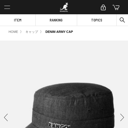
ITEM
RANKING
TOPICS
〉
〉
HOME
キャップ
DENIM ARMY CAP