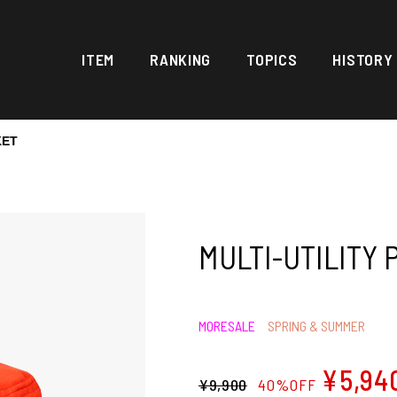
ITEM
RANKING
TOPICS
HISTORY
KET
MULTI-UTILITY
MORESALE
SPRING & SUMMER
¥5,94
¥9,900
40%OFF