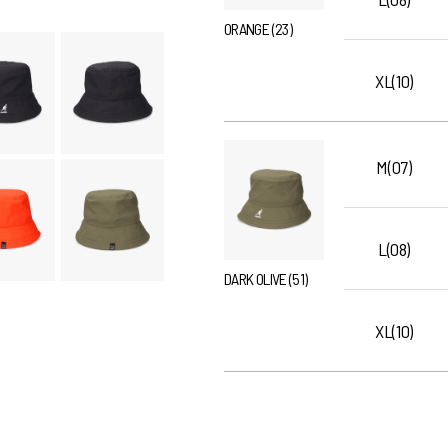
ORANGE (23)
XL(10)
M(07)
L(08)
DARK OLIVE (51)
XL(10)