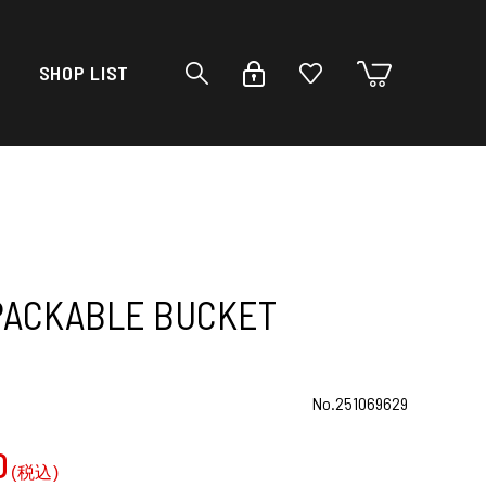
SHOP LIST
 PACKABLE BUCKET
No.251069629
0
(税込)