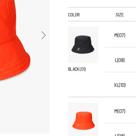
COLOR
SIZE
M(07)
L(08)
BLACK (01)
XL(10)
M(07)
L(08)