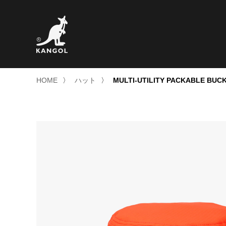
HOME
〉
ハット
〉
MULTI-UTILITY PACKABLE BUC